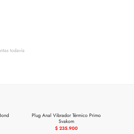
ntas todavía
Bond
Plug Anal Vibrador Térmico Primo
Svakom
$
235.900