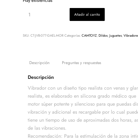
Hay existencias
Añadir al carrito
SKU:
CT-JVB-077-GAEL-MOR
Categorías:
CAMTOYZ
,
Dildos
,
Juguetes
,
Vibradore
Descripción
Preguntas y respuestas
Descripción
Vibrador con un diseño tipo realista con venas y gl
realista, es elaborado en silicona grado médico que 
motor súper potente y silencioso para que puedas di
vibración y adicional es recargable por lo cual pu
tiene un tiempo de uso de aproximadas dos horas, así
de las vibraciones.
Recomendación: Para la estimulación de la zona inti