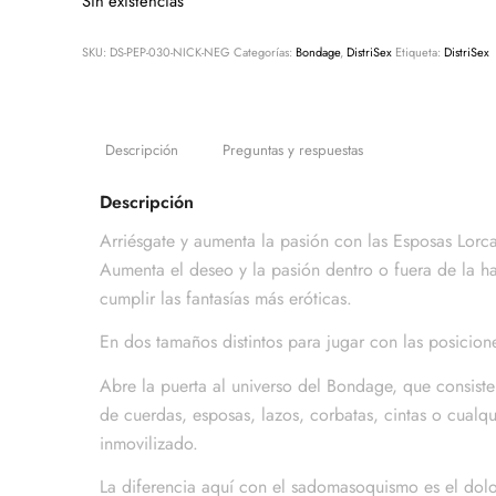
Sin existencias
SKU:
DS-PEP-030-NICK-NEG
Categorías:
Bondage
,
DistriSex
Etiqueta:
DistriSex
Descripción
Preguntas y respuestas
Descripción
Arriésgate y aumenta la pasión con las Esposas Lorc
Aumenta el deseo y la pasión dentro o fuera de la ha
cumplir las fantasías más eróticas.
En dos tamaños distintos para jugar con las posicion
Abre la puerta al universo del Bondage, que consiste
de cuerdas, esposas, lazos, corbatas, cintas o cual
inmovilizado.
La diferencia aquí con el sadomasoquismo es el dolo