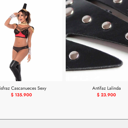
isfraz Cascanueces Sexy
Antifaz Lalinda
$
135.900
$
23.900