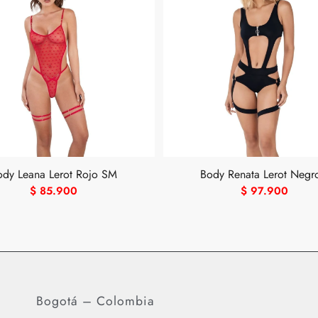
ody Leana Lerot Rojo SM
Body Renata Lerot Negr
$
85.900
$
97.900
Bogotá – Colombia