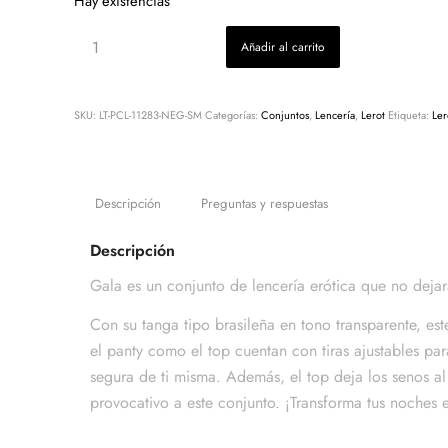
Hay existencias
Añadir al carrito
SKU:
LT-PCL-11283-NEG-SM
Categorías:
Conjuntos
,
Lencería
,
Lerot
Etiqueta:
Ler
Descripción
Preguntas y respuestas
Descripción
Gala es un conjunto de lencería erótica que no deja
Con su tanga tipo brasileña en tono transparente, est
el panty como el top cuentan con tiras ajustables par
segura de ti misma. Además, el top deja los senos al
provocativo a este conjunto. ¡Transforma tus noche