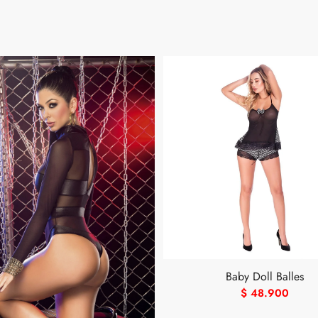
Baby Doll Balles
$
48.900