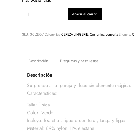
Hay existencias
Añadir al carrito
SKU:
GCL256V
Categorías:
CEREZA LINGERIE
,
Conjuntos
,
Lencería
Etiqueta:
C
Descripción
Preguntas y respuestas
Descripción
Sorprende a tu pareja y luce simplemente mágica.
Características:
Talla: Única
Color: Verde
Incluye: Bralette , liguero con tutu , tanga y ligas
Material: 89% nylon 11% elastane