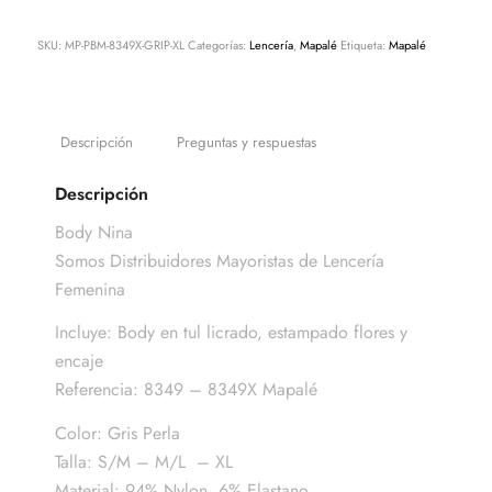
SKU:
MP-PBM-8349X-GRIP-XL
Categorías:
Lencería
,
Mapalé
Etiqueta:
Mapalé
Descripción
Preguntas y respuestas
Descripción
Body Nina
Somos Distribuidores Mayoristas de Lencería
Femenina
Incluye: Body en tul licrado, estampado flores y
encaje
Referencia: 8349 – 8349X Mapalé
Color: Gris Perla
Talla: S/M – M/L – XL
Material: 94% Nylon, 6% Elastano