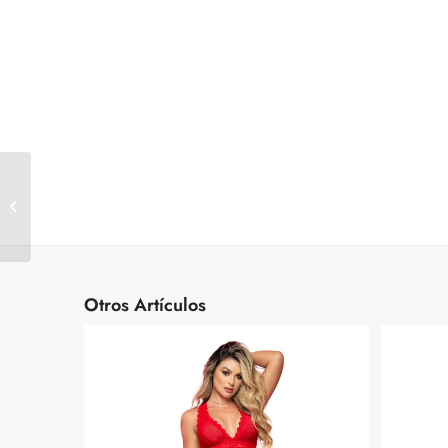
Body Evelina Lerot Negro
ML
Otros Artículos