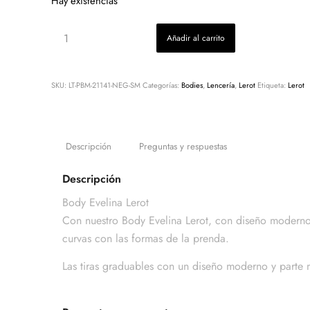
Hay existencias
Añadir al carrito
SKU:
LT-PBM-21141-NEG-SM
Categorías:
Bodies
,
Lencería
,
Lerot
Etiqueta:
Lerot
Descripción
Preguntas y respuestas
Descripción
Body Evelina Lerot
Con nuestro Body Evelina Lerot, con diseño moderno, 
curvas con las formas de la prenda.
Las tiras graduables con un diseño moderno y parte m